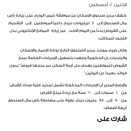
الإثنين 02 أغسطس
كشف مدير صندوق الإسكان عن موافقة رئيس الوزراء على زيادة رأس
مال الصندوق إلى
4
تريليونات دينار، داعياً المواطنين إلى التقديم
على القروض بدءاً من اليوم الأحد،
عبر زيارة الموقع الإلكتروني بدل
اللجوء للمكاتب
.
وقال ضياء موجد، مدير الصندوق التابع لوزارة الإعمار والإسكان
والبلديات، إن الحكومة وجهت بتسهيل الإجراءات الخاصة بمنح
القروض للمواطنين بهدف حل أزمة السكن عبر منحها قروضاً “بدون
فوائد، بعيداً عن الروتين.”
وأوضح المدير أن الإجراءات المذكورة تشمل تمديد فترة سداد القرض
من
10
سنوات إلى
20
سنة مع زيادة مبلغ القرض
من
50
إلى
75
مليون دينار، علاوة على مضاعفة رأس مال الصندوق
أربعة أضعاف.
شارك على