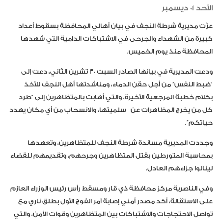
الأحد 01 ديسمبر
عزّت مديرية شرطة النجف في بيان أهالي المحافظة بسقوط أعداد
كبيرة من الشهداء والجرحى في الاشتباكات الدامية التي شهدها
المحافظة منذ يوم الخميس.
ودعت المديرية في بيانها الصادر السبت ٣٠ تشرين الثاني، دعت إلى
“ضبط النفس” من أجل حقن الدماء، ومناشدتها أهل النجف للأخذ
بكلام خطبة المرجعية الأخيرة، والتي أهابت بالمتظاهرين إلى “طرد
كل من يخرج المظاهرات عن
سلميتها
، والانسحاب من أي مكان يهدد
حياتكم”.
وجددت المديرية مساندة شرطة النجف للمتظاهرين، وتعهدها
بمحاسبة المتورطين بقتل المتظاهرين وجرحهم، وتقديمهم للقضاء
لينالوا جزاءهم العادل.
وفي الناصرية مركز محافظة ذي قار ومسقط رأس رئيس الوزراء العازم
على الاستقالة، أكد مصدر أمني إصابة آمر الفوج الأول بطلق ناري مع
تواصل الاحتجاجات والاشتباكات بين المتظاهرين وقوات الأمن، والتي