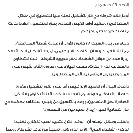
الأحد 29 ديسمبر
أوعز قائد شرطة ذي قار بتشكيل لجنة عليا للتحقيق في مقتل
المتظاهرين وتنفيذ أوامر القبض الصادرة بحق المتهمين “مهما كانت
مناصبهم وعلت مراكزهم.”
وجاء في بيان السبت ٢٨ كانون الأول، أن قيادة شرطة المحافظة،
ممثلة بالعميد ريسان
كاصد
الإبراهيمي، أمرت بتشكيل اللجنة بعد
زيارة عدد من عوائل الشهداء لمقر مديرية الشرطة
،
لبث الشكاوى
والمطالب التي ارتكزت، حسب البيان، على ضرورة إلقاء القبض على
المتورطين من المتهمين بقتل المتظاهرين.
وأضاف البيان أن العميد الإبراهيمي أمر على الفور بتشكيل مفرزة
خاصة
بقيادة
معاونه
،
ومتابعته الشخصية لتنفيذ أوامر القبض
الصادرة بحق المتهمين، ووعد بالتنسيق مع رئيس استئناف محكمة ذي
قار الاتحادية لحين “إيداع المجرمين في السجون.”
ونقلت وسائل الإعلام أن
الوفد اقترح تشييد نصب تذكاري تخليداً
لذكرى “شهداء الحرية”، الأمر الذي لاقى ترحيباً من قائد الشرطة، ووعداً