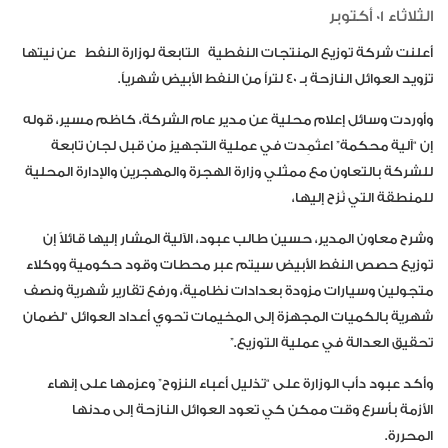
الثلاثاء 01 أكتوبر
أعلنت شركة توزيع المنتجات النفطية
التابعة لوزارة النفط
عن نيتها
تزويد العوائل النازحة بـ ٤٠ لتراً من النفط الأبيض شهرياً.
وأوردت وسائل إعلام محلية عن مدير عام الشركة، كاظم مسير، قوله
إن “آلية محكمة” اعتُمِدت في عملية التجهيز من قبل لجان تابعة
للشركة بالتعاون مع ممثلي وزارة الهجرة والمهجرين والإدارة المحلية
للمنطقة التي نُزح إليها،
وشرح معاون المدير، حسين طالب عبود، الآلية المشار إليها قائلاً إن
توزيع حصص النفط الأبيض سيتم عبر محطات وقود حكومية ووكلاء
متجولين وسيارات مزودة بعدادات نظامية، ورفع تقارير شهرية ونصف
شهرية بالكميات المجهزة إلى المخيمات تحوي أعداد العوائل “لضمان
تحقيق العدالة في عملية التوزيع.”
وأكد عبود دأب الوزارة على “تذليل أعباء النزوح” وعزمها على إنهاء
الأزمة بأسرع وقت ممكن كي تعود العوائل النازحة إلى مدنها
المحررة.