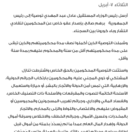
الثلاثاء 07 أبريل
أرسل رئيس الوزراء المستقيل عادل عبد المهدي توصية إلى رئيس
الجمهورية برهم صالح، بإصدار عفو خاص عن المحكومين لتفادي
انتشار وباء كورونا بين السجناء.
وشملت التوصية الذين أكملوا نصف مدة محكوميتهم والذين تبقى
على مدة محكوميتهم أقل من سنة والمحكوم عليهم بمدة سنة
وأقل.
واستثنت التوصية المحكومين بالحق الخاص واشترطت تنازل
المشتكي أو ذوي المجني عليه، والمحكومين بارتكاب الجرائم الدولية،
والإرهابية، التي تمس أمن الدولة والاتّجار بالبشر، أو حيازة واستعمال
الأسلحة الكاتمة للصوت والمفرقعات والأسلحة ذات التصنيف الخاص،
والفساد المالي والإداري، وجرائم تهريب المسجونين والمحبوسين أو
المقبوض عليهم، والاغتصاب واللواط والزنى بالمحارم، والاتجار
بالمخدرات، وغسيل الأموال، وجرائم الخطف، والاختلاس وسرقة أموال
الدولة، وإهدار المال العام عمداً ما لم يُسدّدْ بذمته من أموال قبل
إطلاق سراحه، وجرائم تهريب الآثار، وتزييف العملة، وتزوير المُحرّرات