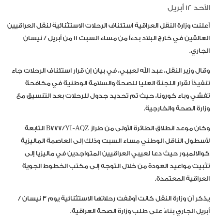
الأحد 12 أبريل
أعلنت وزارة النقل العراقية استئناف الرحلات الاستثنائية لنقل العراقيين
العالقين في خارج البلاد بدءاً من مساء السبت 11 من أبريل / نيسان
الجاري.
وقال وزير النقل، عبد الله لعيبي، في بيان إن قرار استئناف الرحلات جاء
تنفيذاً لقرار اللجنة العليا للصحة والسلامة الوطنية في مكافحة
تفشي وباء كورونا، حيث تم تحديد جدول للرحلات بعد التنسيق مع
وزارة الصحة والخارجية.
وكان موعد انطلاق الطائرة الأولى من طراز B777/YI-AQZ التابعة
لأسطول الناقل الوطني مساء السبت وذلك إلى العاصمة الماليزية
كوالالمبور حيث دعا لعيبي العراقيين المتواجدين في ماليزيا إلى
تثبيت مواعيد العودة من خلال التوجه إلى مكتب الخطوط الجوية
العراقية المعتمدة.
يذكر أن وزارة النقل كانت أوقفت رحلاتها الاستثنائية يوم 3 نيسان /
أبريل الجاري بناءً على طلب وزارة الصحة العراقية.