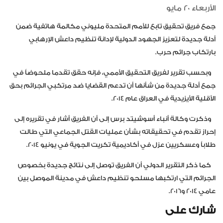
الأربعاء 20 مايو
جمع فريق تحقيق تابع للأمم المتحدة مليوني مكالمة هاتفية ضمن
أدلة جديدة لتعزيز الجهود الدولية لإدانة تنظيم داعش الإرهابي
بارتكاب جرائم حرب.
وبحسب تقرير لفريق التحقيق الأممي، فإنه حقق تقدما ملحوضاً في
جمع أدلة جديدة
من
شأنها
أن ت
دعم
القضايا
ضد
مرتكبي
الجرائم
بحق
الأقلية
الأيزيدية
في
العراق
عام
2014.
وذكرت وكالة أنباء أسوشيتد برس إلى أن
الفريق
أشار في تقريره إلى
إحراز
تقدم
في
تحقيقاته
بشأن
عمليات
القتل
الجماعي
التي
طالت
طلابا
وعسكريين
عزل
في
أكاديمية
تكريت
الجوية
في
يونيو
2014.
كما
ذكر
التقرير
الدولي
أن الفريق توصل إلى نتائج جديدة
بخصوص
الجرائم
التي
ارتكبها
مسلحو
تنظيم
داعش
في
مدينة
الموصل
بين
عامي
2014
و
2016.
شارك على