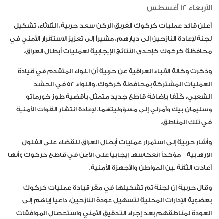
الأربعاء 12 أغسطس
أعلن قائد عمليات كركوك الفريق الركن سعد حربية، الثلاثاء، تشكيل
لجنة لإعادة النازحين إلى ديارهم، مشيراً إلى تعزيز الاستقرار الأمني في
محافظة كركوك كإحدى النتائج الإيجابية لعمليات أبطال العراق.
وذكرت وكالة الأنباء العراقية عن حربية أن اللواء المتقدم في قيادة
العمليات المشتركة بمحافظة كركوك، واللواء 52 في الحشد
الشعبي، كُلّفا بإضافة قاطع جديد متمثل بأقضية طوز خورماتو
وسليمان بيك وآمرلي إلى مسؤوليتهما، لإعادة انتشار القوات الأمنية
في تلك المناطق.
وأشار حربية إلى استمرار عمليات أبطال العراق للقضاء على الفلول
الإرهابية مؤكداً انعكاسها إيجابياً على الأمن في قاطع كركوك وأنها
أعادت الثقة بين المواطن والأجهزة الأمنية.
وقال حربية إن لجنة تم تشكيلها في مقر قيادة عمليات كركوك
بعضوية الإدارات المحلية لتسهيل عودة النازحين، داعياً إياهم إلى
العودة لمناطقهم بعد إجراء التدقيق الأمني واستحصال الموافقات