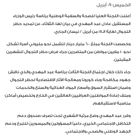
الخميس 09 أبريل
أعلنت اللجنة العليا للصحة والسلامة الوطنية برئاسة رئيس الوزراء
المستقيل عادل عبد المهدي في بيان لها، الثلاثاء، عن تمديد حظر
التجوال لغاية الـ18 من أبريل / نيسان الجاري.
وخصصت اللجنة مبلغ 600 مليار دينار لتشمل نحو مليوني أسرة تشكل
نحو 10 ملايين مواطن من المتضررين جراء فرض حظر التجوال للشهرين
المقبلين.
جاء ذلك خلال اجتماع اللجنة الثالث برئاسة عبد المهدي والذي ناقش
جهود مكافحة وباء كورونا ومعالجة الآثار الاقتصادية لحظر التجوال
وضمان استقرار السوق وأسعار المواد الغذائية والسلع والخدمات
وملف إعادة المواطنين العراقيين العالقين في الخارج وتخصيص أماكن
مناسبة لاستقبالهم.
وقرر عبد المهدي وضع مرتّبه الشهري تحت تصرف صندوق دعم
التكافل الاجتماعي الخيري، داعياً المسؤولين والميسورين للتبرع ودعم
الجهد الوطني والصحي والاجتماعي.