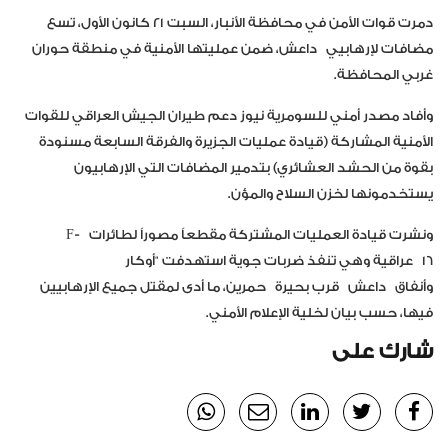
دمرت قوات الأمن في محافظة الأنبار، السبت ٢١ كانون الأول، تسع
مضافات لإرهابيي
داعش
، ضمن عمليتها الأمنية في منطقة حوران
غربي المحافظة.
وأفاد مصدر أمني للسومرية نيوز دعم طيران الجيش العراقي للقوات
الأمنية المشاركة (قيادة عمليات الجزيرة والفرقة السابعة مسنودة
بقوة من الحشد العشائري) بتدمير المضافات التي الإرهابيون
يستخدمونها لخزن السلاح والمؤن.
ونشرت قيادة العمليات المشتركة مقطعاً مصوراً لطائرات
F-
16
عراقية وهي تنفذ ضربات جوية استهدفت “أوكار
وأنفاق
داعش
قرب بحيرة
حمرين
، ما أدى لمقتل جميع الإرهابيين
فيها، حسب بيان لخلية الإعلام الأمني.
شارك على