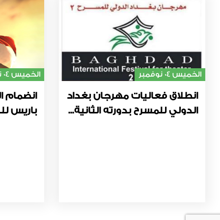
الخميس 04 نوفمبر
الخميس 04 نوفمبر
انطلاق فعاليات مهرجان بغداد
انضمام ال
الدولي للمسرح بدورته الثانية...
باريس للت