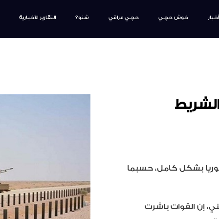
أخبار
خوش حچـي
حچـي عراقي
شنو؟
التقارير الأخبارية
لشريط
ريا بشكل كامل، حسبما
ي، إن القوات باشرت