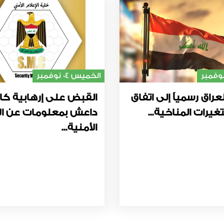
الخميس 04 نوفمبر
عراق رسمياً إلى اتفاق
القبض على إرهابية كا
غيرات المناخية...
داعش بمعلومات عن ال
الأمنية...