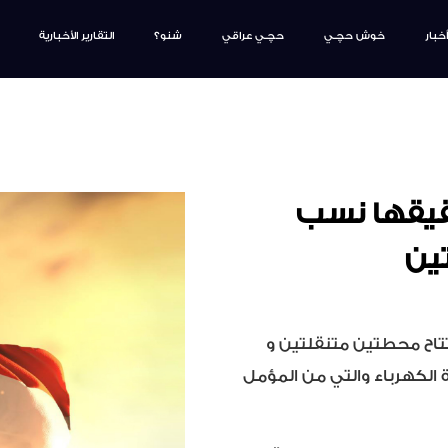
أخبار
خوش حچـي
حچـي عراقي
شنو؟
التقارير الأخبارية
يقها نسب
ين
ح محطتين متنقلتين و
 الكهرباء والتي من المؤمل