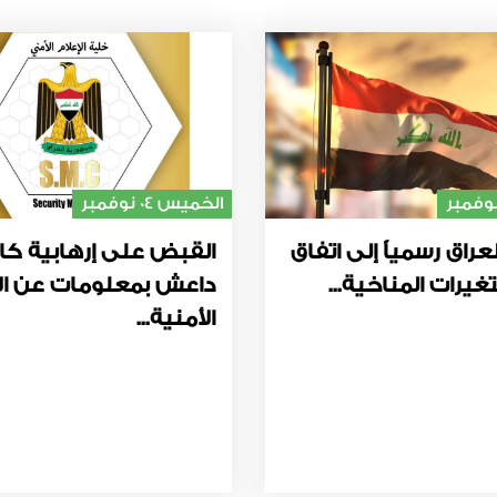
الخميس 04 نوفمبر
عراق رسمياً إلى اتفاق
القبض على إرهابية كا
غيرات المناخية...
داعش بمعلومات عن ال
الأمنية...