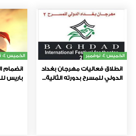
الخميس 04 نوفمبر
الخميس 04 نوفمبر
انطلاق فعاليات مهرجان بغداد
انضمام ال
الدولي للمسرح بدورته الثانية...
باريس للت