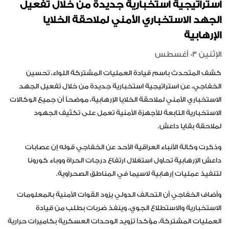
استراتيجية استخبارية جديدة من خلال تفعيل
الجهد الاستخباري الأمني لملاحقة الخلايا
الإرهابية
الإثنين 03 أغسطس
كشف
المتحدث
باسم
قيادة
العمليات
المشتركة
اللواء،
تحسين
الخفاجي،
عن
استراتيجية
استخبارية
جديدة
من
خلال
تفعيل
الجهد
الاستخباري
الأمني
لملاحقة
الخلايا
الإرهابية،
موضحاً
أن
جميع
الوكالات
الاستخبارية
التابعة
للأجهزة
الأمنية
تعمل
على
تكثيف
الجهود
لملاحقة
بقايا
داعش
.
وذكرت
وكالة
الأنباء
العراقية
الأحد
عن
الخفاجي
قوله
إن
عصابات
داعش
الإرهابية
تحاول
استغلال
ارتفاع
درجات
الحراة
ووباء
كورونا
لتنفيذ
عمليات
إرهابية
لاسيما
في
المناطق
الصحراوية
.
وأضاف
الخفاجي
أن
التحالف
الدولي
يزود
القوات
الأمنية
بالمعلومات
الاستخبارية
والاستطلاع
الجوي،
وينفذ
ضربات
بطلب
من
قيادة
العمليات
المشتركة،
مؤكداً
تزويد
الوحدات
العسكرية
بكاميرات
حرارية