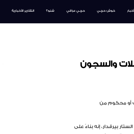
أخبار
خوش حچـي
حچـي عراقي
شنو؟
التقارير الأخبارية
لات والسجون
ف أو محكوم من
ار بيرقدار، إنه بناءً على