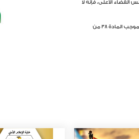
 القضاء الأعلى، فإنه لا
وأضاف بيرقدار في بيان أن التظاهر حق مكفول دستورياً بموجب المادة 38 من