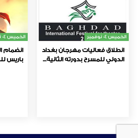
الخميس 04 نوفمبر
الخميس 04 نوفمبر
انطلاق فعاليات مهرجان بغداد
انضمام ال
الدولي للمسرح بدورته الثانية...
باريس للت