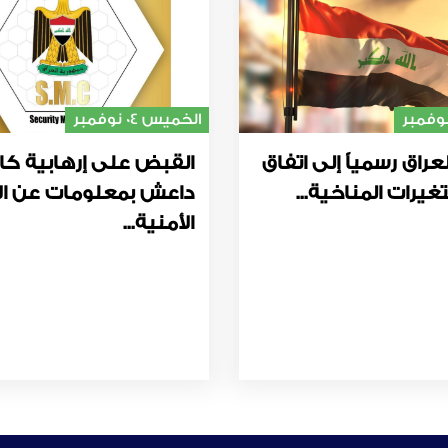
الخميس 04 نوفمبر
عراق رسمياً إلى اتفاق
القبض على إرهابية كا
غيرات المناخية...
داعش بمعلومات عن ال
الأمنية...