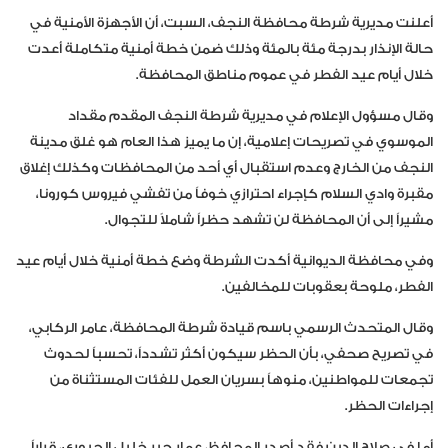
أعلنت مديرية شرطة محافظة النجف، السبت، أن الأجهزة الأمنية في
حالة الإنذار بدرجة مئة بالمئة وذلك ضمن خطة أمنية متكاملة أعدت
خلال أيام عيد الفطر في عموم مناطق المحافظة.
وقال مسؤول الإعلام في مديرية شرطة النجف المقدم مقداد
الموسوي في تصريحات إعلامية، إن ما يميز هذا العام هو غلق مدينة
النجف من الخارج وعدم استقبال أي أحد من المحافظات وكذلك إغلاق
مقبرة وادي السلام كإجراء احترازي خوفاً من تفشي فيروس كورونا،
مشيراً إلى أن المحافظة لن تشهد حظراً شاملاً للتجوال.
وفي محافظة الديوانية أكدت الشرطة وضع خطة أمنية خلال أيام عيد
الفطر، ملوحة بعقوبات للمخالفين.
وقال المتحدث الرسمي باسم قيادة شرطة المحافظة، عامر الركابي،
في تصريح صحفي، بأن الحظر سيكون أكثر تشدداً، تحسباً لحدوث
تجمعات للمواطنين، منوهاً بسريان العمل للفئات المستثناة من
إجراءات الحظر.
أما في صلاح الدين فقد أصدر المحافظ، عمار جبر خليل الجبوري، قراراً