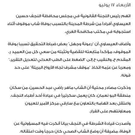
الأربعاء 17 يوليو
اتهم رئيس اللجنة القانونية في مجلس محافظة النجف حسين
العيساوي أفراداً من شرطة المدينة بالتسبب بوفاة شاب موقوف أثناء
استجوابه في مكتب مكافحة الغري.
وأضاف العيساوي أن “رعونة وجهل” بعض ضباط التحقيق تسببا بوفاة
الموقوف، مؤكداً متابعته للقضية وتثبته من سعي كل من العميد ر،
المقدم ح، والنقيب ح إلى “الضغط على الطب العدلي لتعديل التقرير،”
ومعرباً عن عزمه اتخاذ “موقف مشرف تجاه الأرواح البريئة” على حد
قوله.
وذكرت مصادر محلية أن الشاب ماهر راضي عبد الحسين، من سكان
منطقة البو نعمان، كان يعمل سكرتيراً في عيادة أحد أطباء النجف،
واعتقل بعد اتهامه بالتعاون مع سارقي مركز الأمير للعيون
ومعاونتهم على الفرار.
وأصدرت قيادة الشرطة في النجف بياناً أنكرت فيه المسؤولية عن
الوفاة، مضيفة أن وضع الشاب الصحي كان حرجاً وقت اعتقاله.