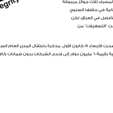
المصرف ثلاث جوائز مرموقة
طانية في حفلها السنوي
لأفضل في العراق، لكن
نت “التسهيلات” من
خلفية تهم بمنح فرع المصرف في أربيل “تسهيلات مصرفية بقيمة ٦٠ مليون دولار إلى 