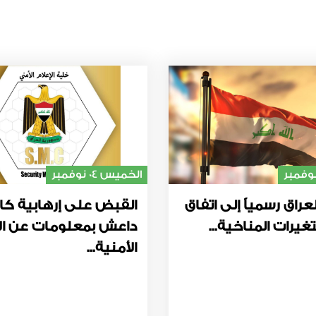
الخميس 04 نوفمبر
عراق رسمياً إلى اتفاق
القبض على إرهابية كا
غيرات المناخية...
داعش بمعلومات عن ال
الأمنية...