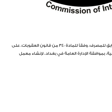
وكانت محكمة جنايات النجف المختصة بقضايا النزاهة، أصدرت الأربعاء ١٨ كانون الأول، مذكرة باعتقال المدير العام السابق للمصرف، وفقاً للمادة ٣٤٠ من قانون العقوبات، على
إحدى الشركات بدون ضمانات كافية، بموافقة الإدارة العامة في بغداد، لإنشاء معمل