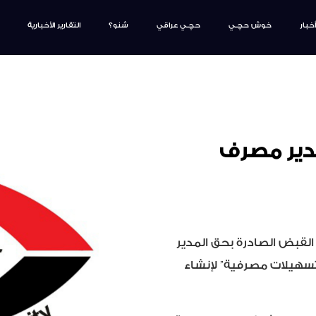
أخبار
خوش حچـي
حچـي عراقي
شنو؟
التقارير الأخبارية
دير مصرف
لقبض الصادرة بحق المدير
“تسهيلات مصرفية” لإنشاء