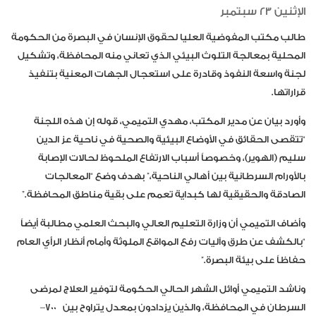
الإثنين 23 سبتمبر
ط
الب مكتب المفوضية العليا لحقوق الإنسان في البصرة من الحكومة
المحلية بمعالجة التلوث البيئي الذي تعاني منه المحافظة، وتشكيل
لجنة واسعة النفوذ وقادرة على استعجال الجهات المعنية بتنفيذ
قراراتها.
وأورد بيان عن مدير المكتب، مهدي التميمي، قوله إن هذه اللجنة
“تتقصى الحقائق في الأوضاع البيئية والصحية في ناحية عز الدين
سليم (
الهوير
)، وخصوصاً أسباب الارتفاع الملحوظ لحالات الإصابة
بالأورام السرطانية بين أهالي الناحية،” بهدف وضع “المعالجات
الصادقة والحقيقية لها كبداية تعمم على بقية مناطق المحافظة.”
وأضاف التميمي أن وزارة التعليم العالي والبحث العلمي مطالبة أيضاً
“بالكشف عن طرق وآليات رفع المواقع الملوثة وأمام أنظار الرأي العام
حفاظاً على بيئة البصرة.”
وناشد التميمي أوائل الشهر الحالي الحكومة لتوفير العلاج لمرضى
السرطان في المحافظة، والذين يزدادون بمعدل يتراوح بين
700
–