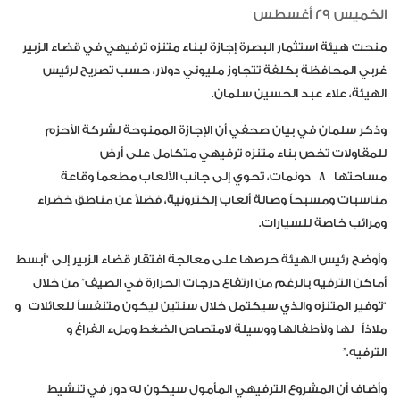
الخميس 29 أغسطس
منحت هيئة استثمار البصرة إجازة لبناء متنزه ترفيهي في قضاء الزبير
غربي المحافظة بكلفة تتجاوز مليوني دولار، حسب تصريح لرئيس
الهيئة
، علاء عبد الحسين سلمان.
وذكر سلمان في بيان صحفي أن الإجازة الممنوحة لشركة الأحزم
للمقاولات تخص بناء متنزه ترفيهي متكامل على أرض
مساحتها
8
دونمات، تحوي إلى جانب الألعاب مطعماً وقاعة
مناسبات ومسبحاً وصالة ألعاب إلكترونية، فضلاً عن مناطق خضراء
ومرائب خاصة للسيارات.
وأوضح رئيس الهيئة حرصها على معالجة افتقار قضاء الزبير إلى “أبسط
أماكن الترفيه بالرغم من ارتفاع درجات الحرارة في الصيف” من خلال
“توفير المتنزه والذي سيكتمل خلال سنتين ليكون متنفساً للعائلات
و
ملاذاً
لها ولأطفالها ووسيلة لامتصاص الضغط وملء الفراغ و
الترفيه.”
وأضاف أن المشروع الترفيهي المأمول سيكون له دور في تنشيط