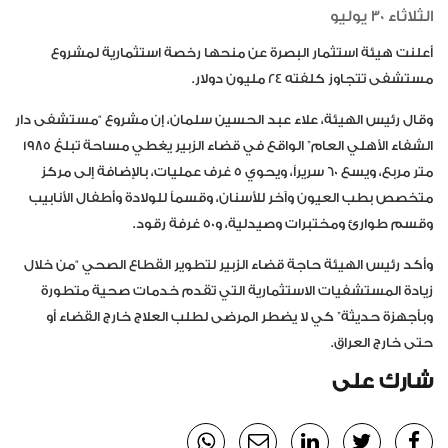
الثلاثاء 30 يوليو
أعلنت هيئة استثمار البصرة عن منحها رخصة استثمارية لمشروع
مستشفى تتجاوز كلفته 24 مليون دولار.
وقال رئيس الهيئة، علاء عبد الحسين سلمان، إن مشروع “مستشفى دار
الشفاء الأهلي العام” الواقع في قضاء الزبير يغطي مساحة تبلغ 1985
متر مربع، ويسع 60 سريراً، ويحوي 5 غرف عمليات، بالإضافة إلى مركز
متخصص بطب العيون وآخر للأسنان، وقسماً للولادة وأطفال الأنابيب
وقسم طوارئ ومختبرات وصيدلية، و50 غرفة رقود.
وأكد رئيس الهيئة حاجة قضاء الزبير لتطوير القطاع الصحي “من خلال
زيادة المستشفيات الاستثمارية التي تقدم خدمات صحية متطورة
وبأجهزة حديثة” كي لا يضطر المرضى لطلب العلاج خارج القضاء أو
حتى خارج العراق.
شارك على