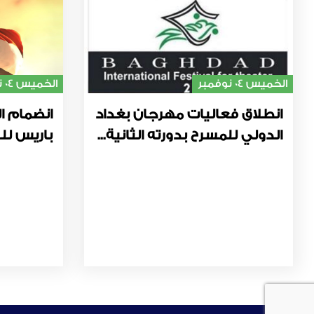
الخميس 04 نوفمبر
الخميس 04 نوفمبر
انطلاق فعاليات مهرجان بغداد
انضمام ال
الدولي للمسرح بدورته الثانية...
باريس للت