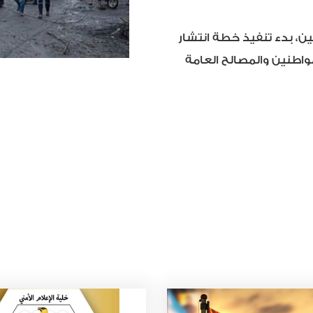
ين، بدء تنفيذ خطة انتشار
واطنين والمصالح العامة