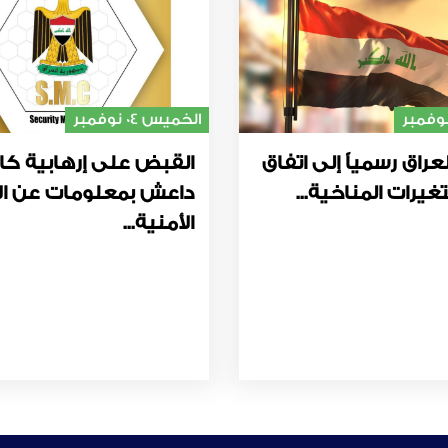
الخميس 04 نوفمبر
عراق رسمياً إلى اتفاق
القبض على إرهابية كا
غيرات المناخية...
داعش بمعلومات عن ال
الأمنية...