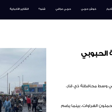
أخبار
خوش حچـي
حچـي عراقي
شنو؟
التقارير الأخبارية
 الحبوبي
وبي وسط محافظة ذي قار،
ملون الهراوات، بينما يضم