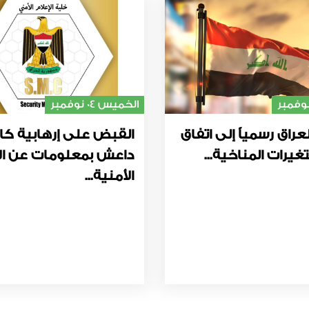
الخميس 04 نوفمبر
عراق رسمياً إلى اتفاق
القبض على إرهابية كا
غيرات المناخية...
داعش بمعلومات عن ال
الأمنية...