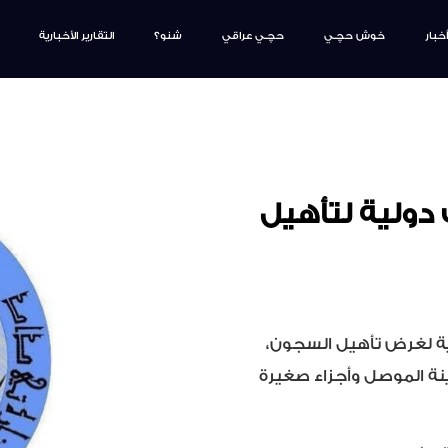
أخبار
خوش حچـي
حچـي عراقي
شنو؟
التقارير الأخبارية
 دولية لتأهيل
ية لغرض تأهيل السجون،
نة الموصل وأجزاء صغيرة