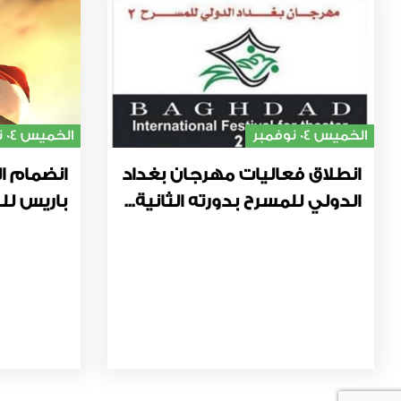
الخميس 04 نوفمبر
الخميس 04 نوفمبر
انطلاق فعاليات مهرجان بغداد
انضمام ال
الدولي للمسرح بدورته الثانية...
باريس للت