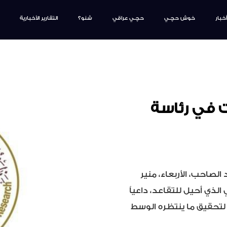
أخبار
خوش حچـي
حچـي عراقي
شنو؟
التقارير الأخبارية
ت في رئاسة
لصاحب، الأربعاء، منير
لذي أحيل للتقاعد، داعياً
تحقيق ما ينتظره الوسط