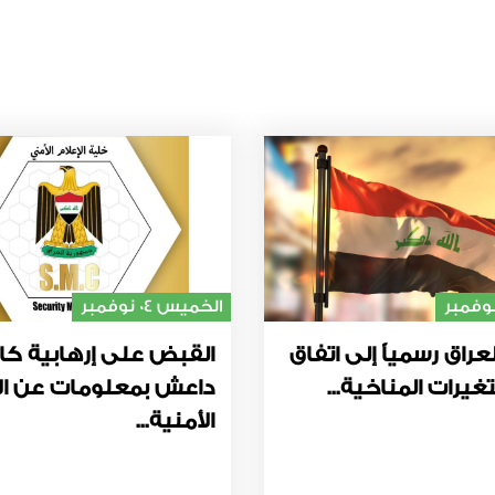
الخميس 04 نوفمبر
عراق رسمياً إلى اتفاق
القبض على إرهابية كا
غيرات المناخية...
داعش بمعلومات عن ال
الأمنية...