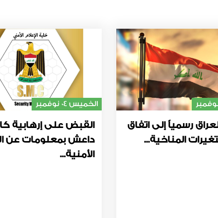
الخميس 04 نوفمبر
عراق رسمياً إلى اتفاق
القبض على إرهابية كا
غيرات المناخية...
داعش بمعلومات عن ال
الأمنية...