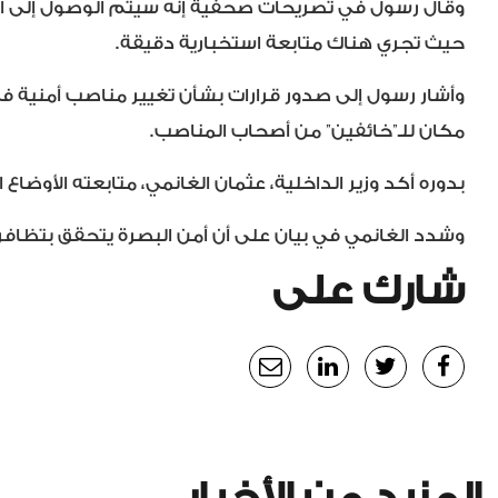
وقال رسول في تصريحات صحفية إنه سيتم الوصول إلى الج
حيث تجري هناك متابعة استخبارية دقيقة.
وأشار رسول إلى صدور قرارات بشأن تغيير مناصب أمنية في الب
مكان للـ”خائفين” من أصحاب المناصب.
بدوره أكد وزير الداخلية، عثمان الغانمي، متابعته الأوضاع
وشدد الغانمي في بيان على أن أمن البصرة يتحقق بتظافر 
شارك على