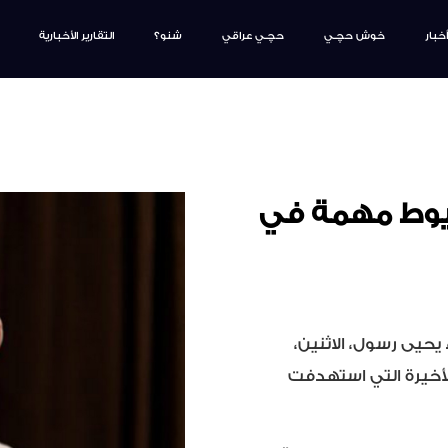
أخبار
خوش حچـي
حچـي عراقي
شنو؟
التقارير الأخبارية
يوط مهمة في
يحيى رسول، الاثنين،
لأخيرة التي استهدفت