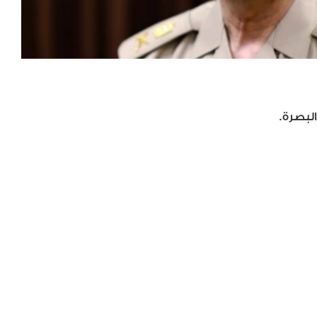
لبصرة.