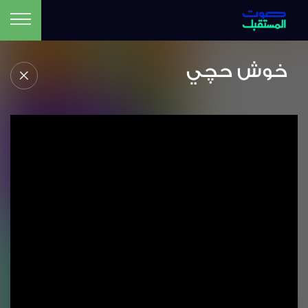
خوش حچي