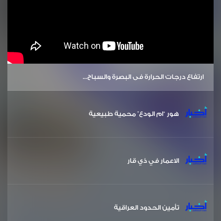
ارتفاع درجات الحرارة في البصرة والسباح...
هور “ام الودع” محمية طبيعية
الاعمار في ذي قار
تأمين الحدود العراقية