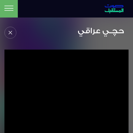
حچـي عراقي