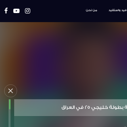
فيد واستفيد
من نحن
لة خليجي 25 في العراق