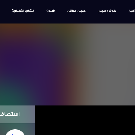
أخبار
خوش حچـي
حچـي عراقي
شنو؟
التقارير الأخبارية
استضافة بطو