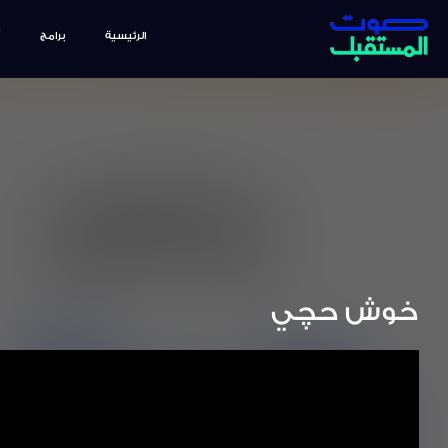
الرئيسية
برامج
خوش حچي