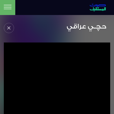
حچـي عراقي