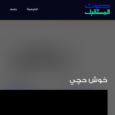
الرئيسية
برامج
خوش حچي