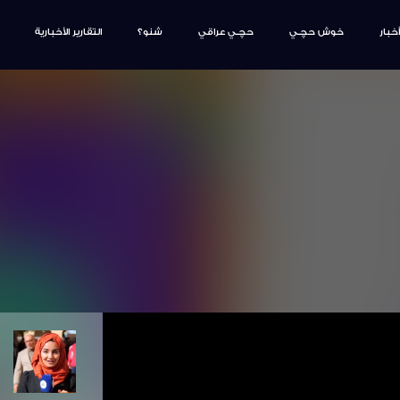
أخبار
خوش حچـي
حچـي عراقي
شنو؟
التقارير الأخبارية