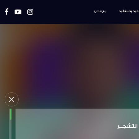
فيد واستفيد
من نحن
التشجير