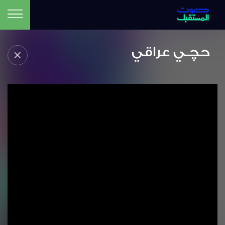
حچـي عراقي