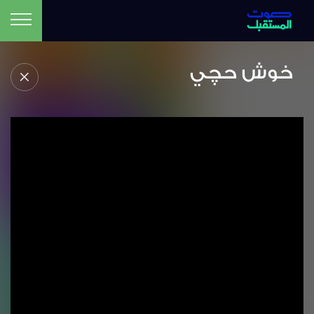
خوش حچي