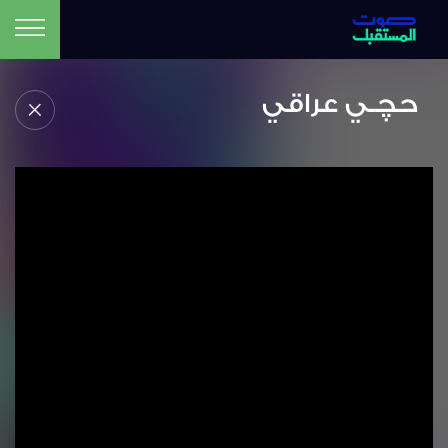
حچـي عراقي