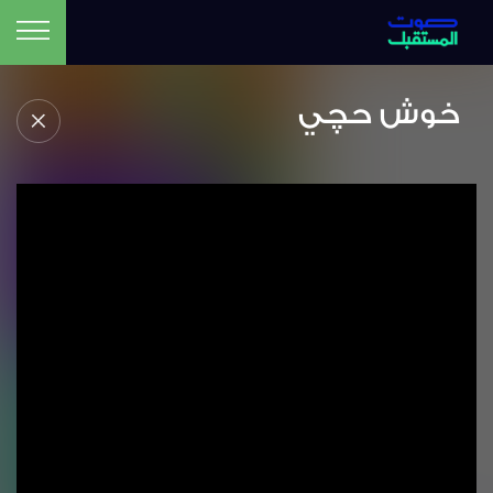
خوش حچي