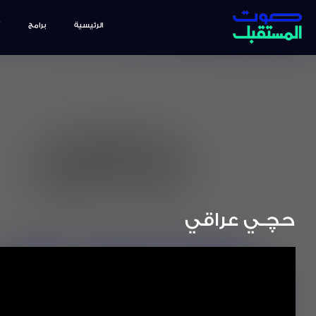
الرئيسية
برامج
حچـي عراقي