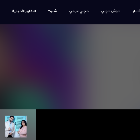
أخبار
خوش حچـي
حچـي عراقي
شنو؟
التقارير الأخبارية