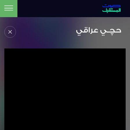
حچـي عراقي