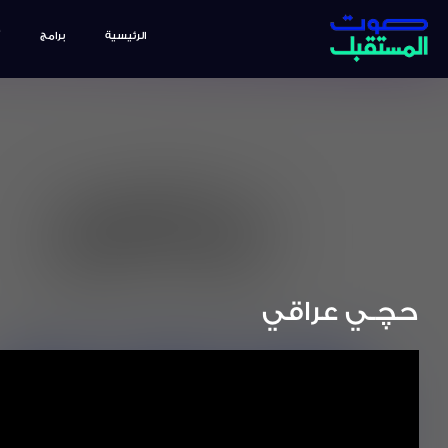
الرئيسية
برامج
حچـي عراقي