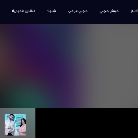
أخبار
خوش حچـي
حچـي عراقي
شنو؟
التقارير الأخبارية