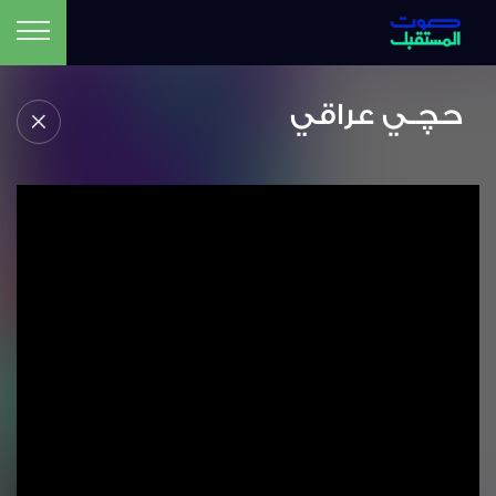
حچـي عراقي