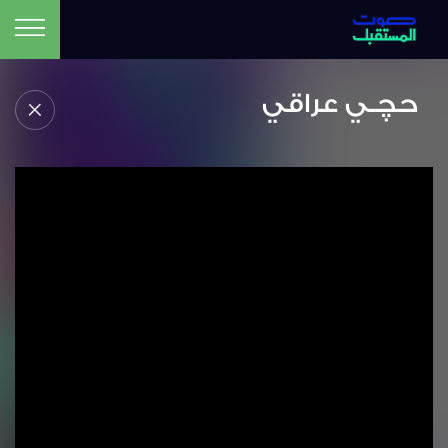
حچـي عراقي