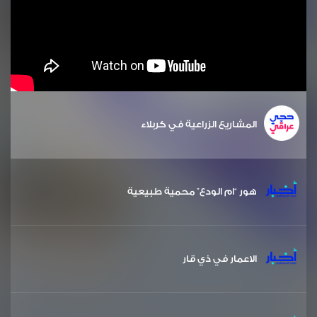
المشاريع الزراعية في كربلاء
هور “ام الودع” محمية طبيعية
الاعمار في ذي قار