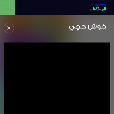
خوش حچي