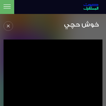
خوش حچي