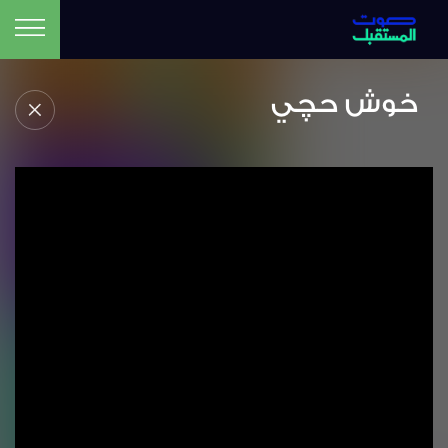
خوش حچي