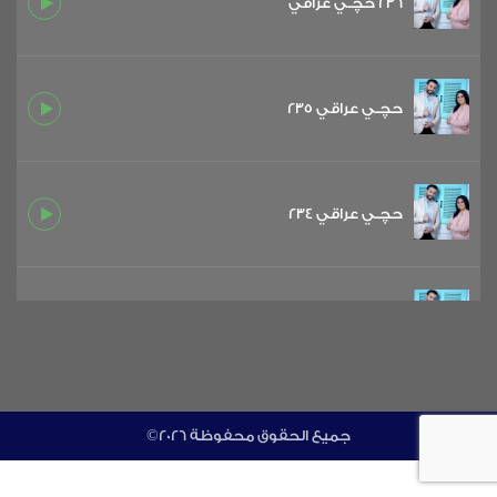
236 حچـي عراقي
حچـي عراقي 235
حچـي عراقي 234
حچـي عراقي 233
حچـي عراقي 232
©جميع الحقوق محفوظة 2026