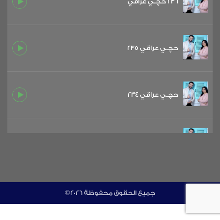
236 حچـي عراقي
حچـي عراقي 235
حچـي عراقي 234
حچـي عراقي 233
حچـي عراقي 232
©جميع الحقوق محفوظة 2026