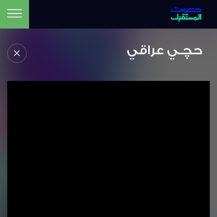
حچـي عراقي