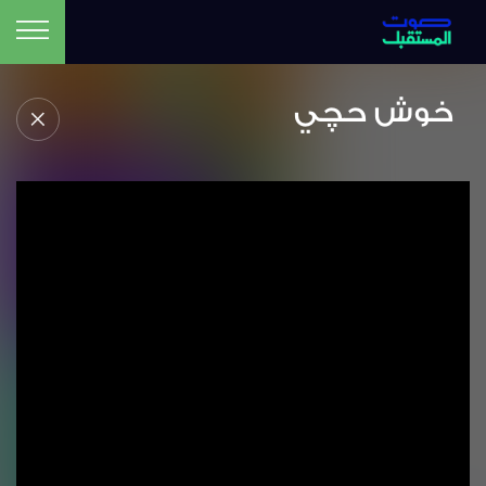
خوش حچي