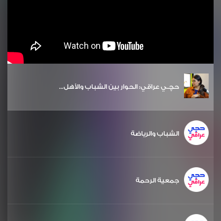
حچـي عراقي: الحوار بين الشباب والأهل...
الشباب والرياضة
جمعية الرحمة