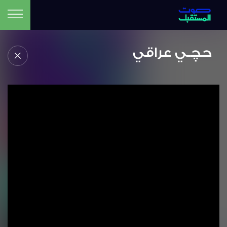
حچـي عراقي