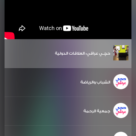
حچـي عراقي: العلاقات الدولية
الشباب والرياضة
جمعية الرحمة