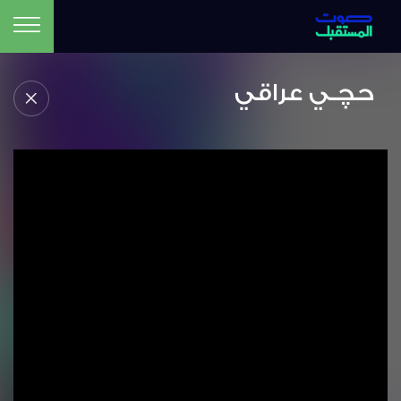
حچـي عراقي