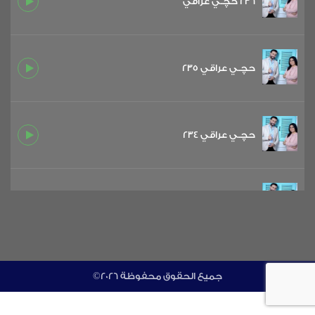
236 حچـي عراقي
حچـي عراقي 235
حچـي عراقي 234
حچـي عراقي 233
حچـي عراقي 232
©جميع الحقوق محفوظة 2026