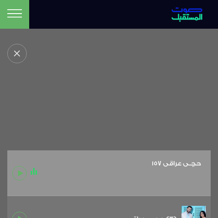
حچـي عراقي 157